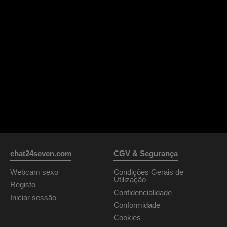
chat24seven.com
CGV & Segurança
Webcam sexo
Condições Gerais de
Utilização
Registo
Confidencialidade
Iniciar sessão
Conformidade
Cookies