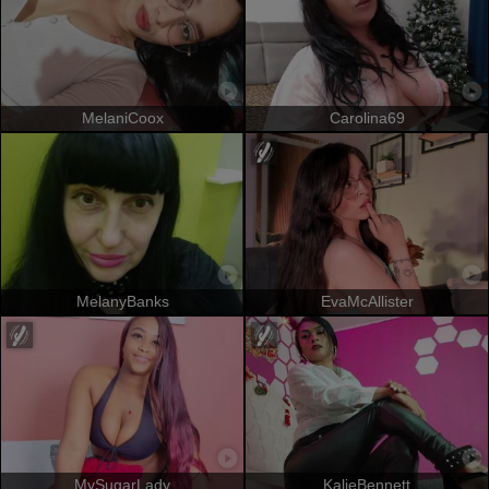
MelaniCoox
Carolina69
MelanyBanks
EvaMcAllister
MySugarLady
KalieBennett