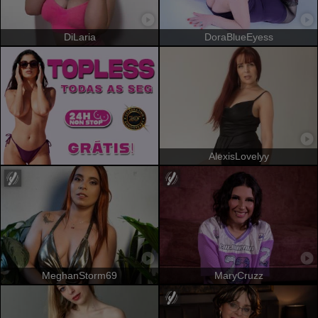
DiLaria
DoraBlueEyess
AlexisLovelyy
MeghanStorm69
MaryCruzz