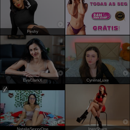
Peshy
EvaClarkX
CyrenaLuxe
NataliaSexxyOne
InesSharp