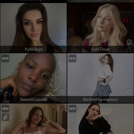
KylieJoys
LuciTisue
SweettCaandy
BeckieHermanson