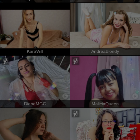
KaraWill
AndreaBlondy
DianaMGG
MaliciaQueen