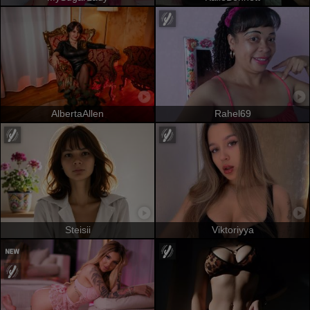
AlbertaAllen
Rahel69
Steisii
Viktoriyya