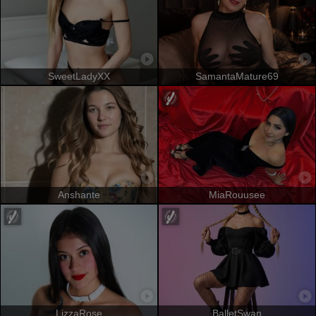
SweetLadyXX
SamantaMature69
Anshante
MiaRouusee
LizzaRose
BalletSwan