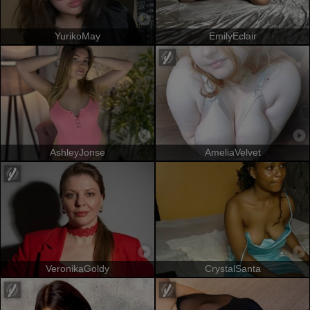
YurikoMay
EmilyEclair
AshleyJonse
AmeliaVelvet
VeronikaGoldy
CrystalSanta