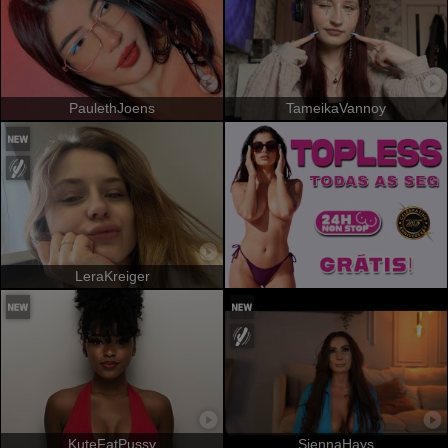
PaulethJoens
TameikaVannoy
LeraKreiger
KuteFatPussy
SiennaHays