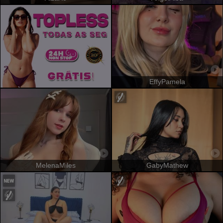
EffyPamela
MelenaMiles
GabyMathew