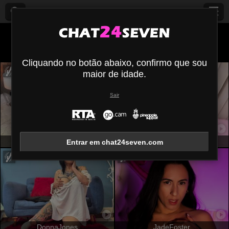
Todos (
547
)
Médio
×
Cliquando no botão abaixo, confirmo que sou
maior de idade.
Sair
CelesteMorel
ZoeRedds
Entrar em chat24seven.com
DonnaJones
JadeFoster