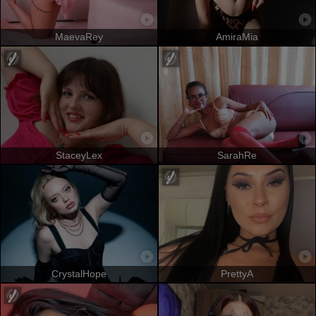
MaevaRey
AmiraMia
StaceyLex
SarahRe
CrystalHope
PrettyA