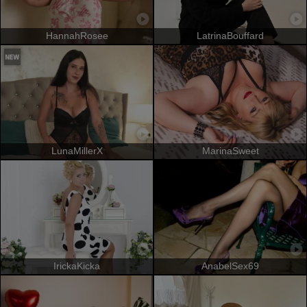
HannahRosee
LatrinaBouffard
LunaMillerX
MarinaSweet
IrickaKicka
AnabelSex69