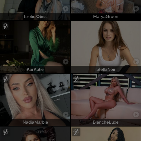
EroticXSins
MaryaGruen
KarKutie
StellaNoir
NadiaMarble
BlancheLuxe