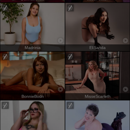
Madrinia
EliSanda
BonnieBodn
MisseScarleth