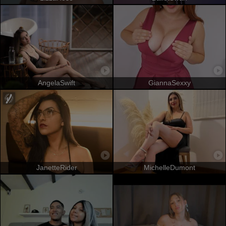
AngelaSwift
GiannaSexxy
JanetteRider
MichelleDumont