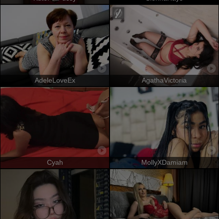
AdeleLoveEx
AgathaVictoria
Cyah
MollyXDamiam