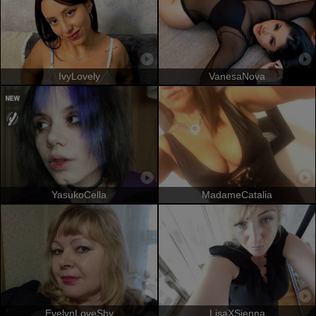
IvyLovely
VanesaNova
YasukoCella
MadameCatalia
EvelynLoveShy
LisaXSienna