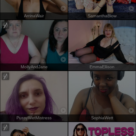
ArrinaWair
SamanthaBlow
MollyAndJane
EmmaEllison
PussyWetMistress
SophiaWett