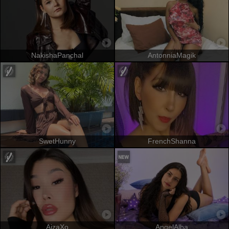
NakishaPanchal
AntonniaMagik
SwetHunny
FrenchShanna
AizaXo
AngelAlba