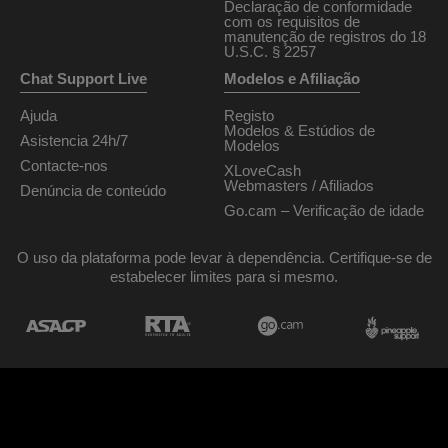
Declaração de conformidade
com os requisitos de
manutenção de registros do 18
U.S.C. § 2257
Chat Support Live
Modelos e Afiliação
Ajuda
Registo
Modelos & Estúdios de
Asistencia 24h/7
Modelos
Contacte-nos
XLoveCash
Webmasters / Afiliados
Denúncia de conteúdo
Go.cam – Verificação de idade
O uso da plataforma pode levar à dependência. Certifique-se de
estabelecer limites para si mesmo.
Desenho & implementação General Platform services
/ E-Wallet services
© 2026
chat24seven.com