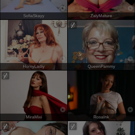
SofiaSkayy
ZalyMature
HornyLadiy
QueenPammy
MiraMixi
RosaInk