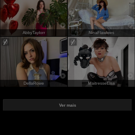
AbbyTaylorr
NinaFlawlees
DellaRowe
MaitresseElsa
Ver mais