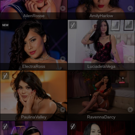
AilenRosse
AmilyHarlow
ElectraRoss
LuciadelaVega
PaulinaValley
RavennaDarcy