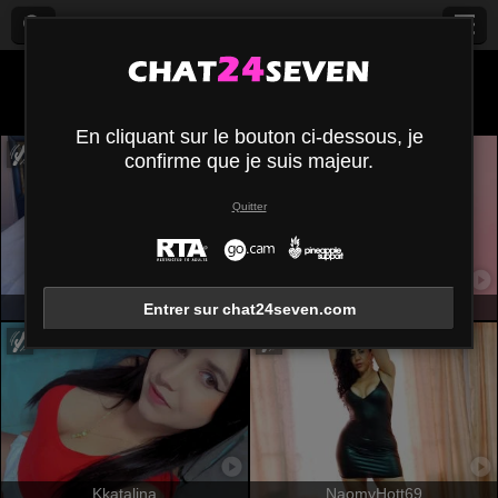
Tous (
591
)
Noir
×
En cliquant sur le bouton ci-dessous, je
confirme que je suis majeur.
Quitter
FelyLove
PaolaYKatty
Entrer sur chat24seven.com
Kkatalina
NaomyHott69