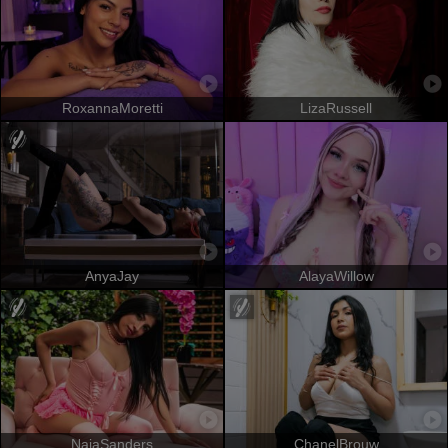
RoxannaMoretti
LizaRussell
AnyaJay
AlayaWillow
NaiaSanders
ChanelBrouw