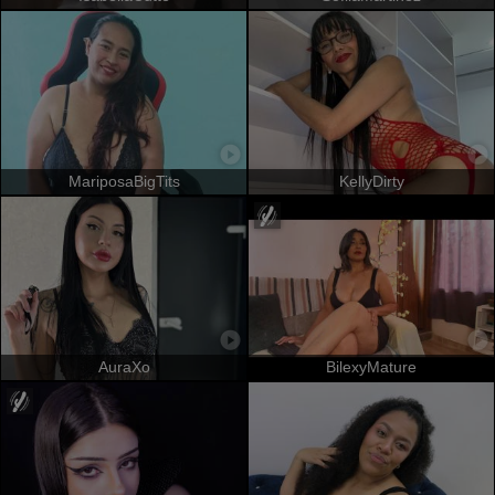
MariposaBigTits
KellyDirty
AuraXo
BilexyMature