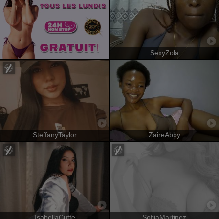
SexyZola
SteffanyTaylor
ZaireAbby
IsabellaCutte
SofiiaMartinez