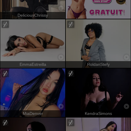
DeliciousChrissy
EmmaEstreilla
RoldanStefy
MiaDenver
KendraSimons