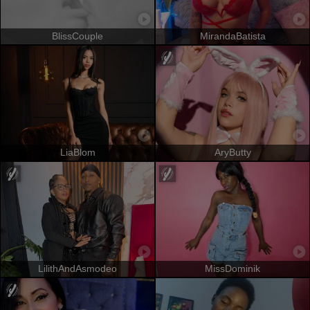
BlissCouple
MirandaBatista
LiaBlom
AryButty
LilithAndAsmodeo
MissDominik