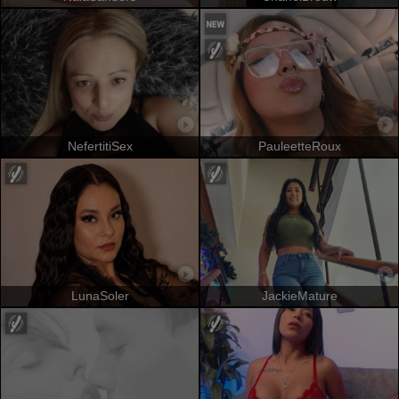
NefertitiSex
PauleetteRoux
LunaSoler
JackieMature