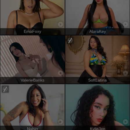
EmaFoxy
AlaraKey
ValerieBanks
SoftLatina
Nahirr
KylieJen