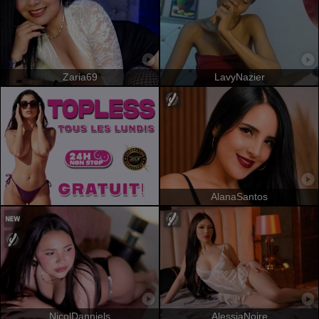
Zaria69
LavyNazier
AlanaSantos
NicolDanniels
AlessiaNoire