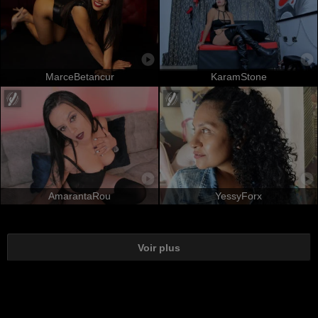
MarceBetancur
KaramStone
AmarantaRou
YessyForx
Voir plus