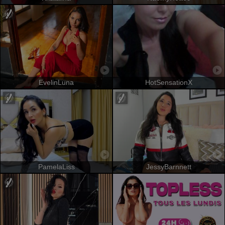
EvelinLuna
HotSensationX
PamelaLiss
JessyBarnnett