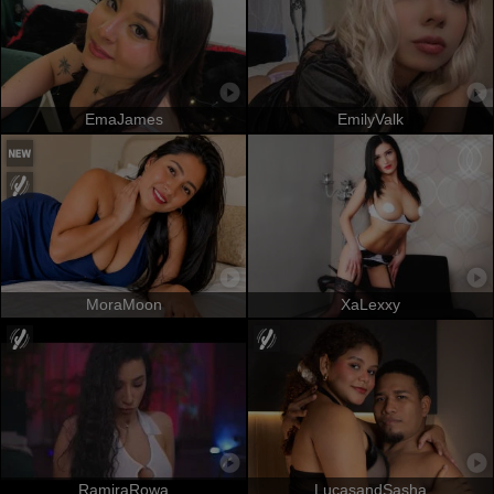
EmaJames
EmilyValk
MoraMoon
XaLexxy
RamiraRowa
LucasandSasha