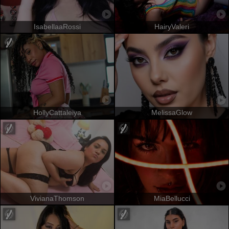
IsabellaaRossi
HairyValeri
HollyCattaleiya
MelissaGlow
VivianaThomson
MiaBellucci