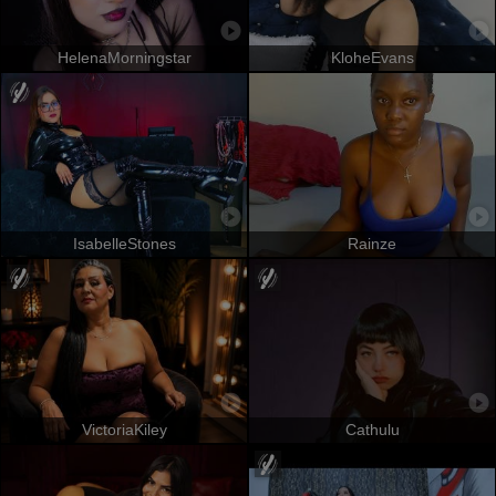
HelenaMorningstar
KloheEvans
IsabelleStones
Rainze
VictoriaKiley
Cathulu