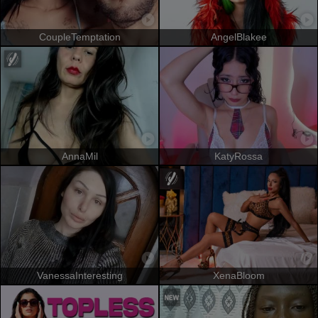
CoupleTemptation
AngelBlakee
AnnaMil
KatyRossa
VanessaInteresting
XenaBloom