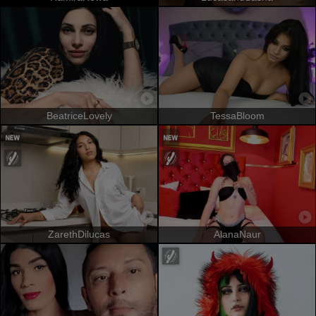
BeatriceLovely
TessaBloom
ZarethDilucas
AlanaNaur