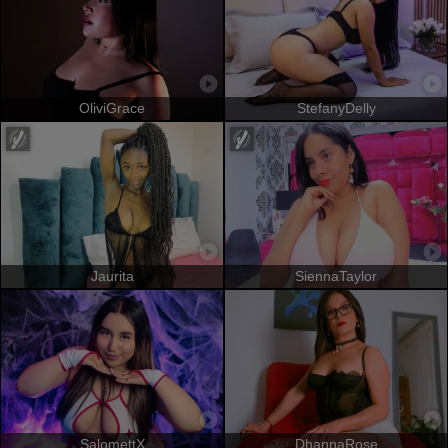
OliviGrace
StefanyDelly
Jaurita
SiennaTaylor
SalomettX
DhannaRose