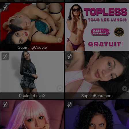
SquirtingCouple
PauletteLoveX
SophieBeaumont