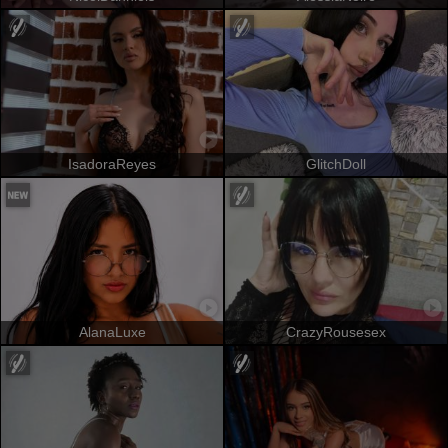
IsadoraReyes
GlitchDoll
AlanaLuxe
CrazyRousesex