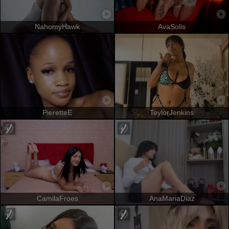
NahomyHawk
AvaSolis
PieretteE
TeylorJenkins
CamilaFroes
AnaMariaDiaz